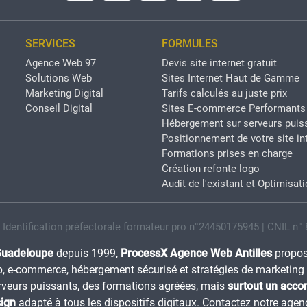
SERVICES
FORMULES
Agence Web 97
Devis site internet gratuit
Solutions Web
Sites Internet Haut de Gamme
Marketing Digital
Tarifs calculés au juste prix
Conseil Digital
Sites E-commerce Performants
Hébergement sur serveurs puis
Positionnement de votre site in
Formations prises en charge
Création refonte logo
Audit de l'existant et Optimisat
| Identification préfectorale formateur pro n°24450175945 | CNIL n°
 Guadeloupe
depuis 1999,
ProcessX Agence Web Antilles
propos
, e-commerce, hébergement sécurisé et stratégies de marketing 
erveurs puissants, des formations agréées, mais
surtout un acc
sign
adapté à tous les dispositifs digitaux. Contactez notre ag