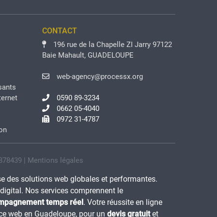
CONTACT
196 rue de la Chapelle ZI Jarry 97122
Baie Mahault, GUADELOUPE
web-agency@processx.org
sants
ternet
0590 89-3234
0662 05-4040
0972 31-4787
ion
 878439 |
Mentions légales
e des solutions web globales et performantes.
digital. Nos services comprennent le
ompagnement temps réel
. Votre réussite en ligne
ence web en Guadeloupe, pour un
devis gratuit
et