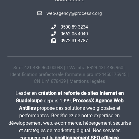
web-agency@processx.org
0590 89-3234
0662 05-4040
0972 31-4787
Siret 421.486.960.00048 | TVA intra FR29.421.486.960 |
Identification préfectorale formateur pro n°24450175945 |
CNIL n° 878439 |
Mentions légales
Leader en
création et refonte de sites internet en
Guadeloupe
depuis 1999,
ProcessX Agence Web
Antilles
propose des solutions web globales et
performantes. Bénéficiez de notre expertise en
développement web, e-commerce, hébergement sécurisé
et stratégies de marketing digital. Nos services
comprennent le
positionnement SEO efficace
,