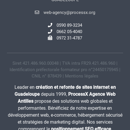
web-agency@processx.org
0590 89-3234
0662 05-4040
0972 31-4787
Siret 421.486.960.00048 | TVA intra FR29.421.486.960 |
Identification préfectorale formateur pro n°24450175945 |
CNIL n° 878439 |
Mentions légales
Leader en
création et refonte de sites internet en
Guadeloupe
depuis 1999,
ProcessX Agence Web
Antilles
propose des solutions web globales et
performantes. Bénéficiez de notre expertise en
développement web, e-commerce, hébergement sécurisé
et stratégies de marketing digital. Nos services
comprennent le
positionnement SEO efficace
,